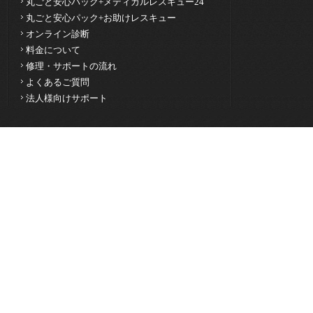
丸ごと安心パック+メディカルレスキュー24
GW明けは 2026年5月7日(木)10:00より
丸ごと安心パック+お助けレスキュー
ご不便をおかけいたしますが、何卒よろし
オンライン診断
料金について
2024年12月2日
年末年始休業のお知らせ
修理・サポートの流れ
誠に勝手ながら、2024年12月29日(日)～202
よくあるご質問
法人様向けサポート
始休業となります。
年始は2025年1月6日(月)10:00より営業を
ご不便おかけいたしますが、何卒ご了承く
2024年3月1日
運営会社変更のお知らせ
この度、事業譲渡によりSMART RESCU
の運営会社は株式会社HUMAN LIFEからSto
したのでお知らせいたします。
①新たな運営会社の概要
会社名：StockTech株式会社
所在地：東京都渋谷区恵比寿1-19-19
代表取締役社長：木村 紀章